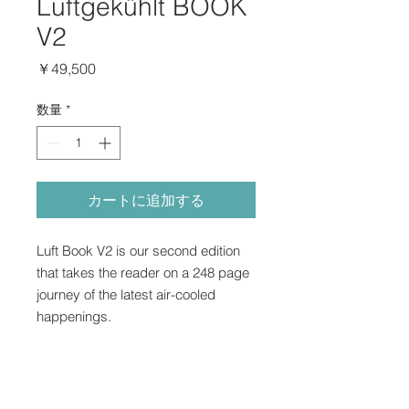
Luftgekühlt BOOK
V2
価
￥49,500
格
数量
*
カートに追加する
Luft Book V2 is our second edition
that takes the reader on a 248 page
journey of the latest air-cooled
happenings.
Intro by: Patrick Long
Photography by: Larry Chen, Nevin