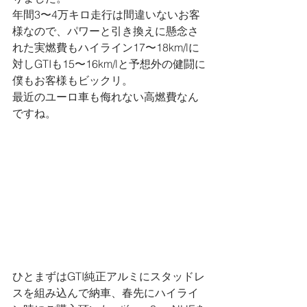
年間3〜4万キロ走行は間違いないお客
様なので、パワーと引き換えに懸念さ
れた実燃費もハイライン17〜18km/lに
対しGTIも15〜16km/lと予想外の健闘に
僕もお客様もビックリ。
最近のユーロ車も侮れない高燃費なん
ですね。
ひとまずはGTI純正アルミにスタッドレ
スを組み込んで納車、春先にハイライ