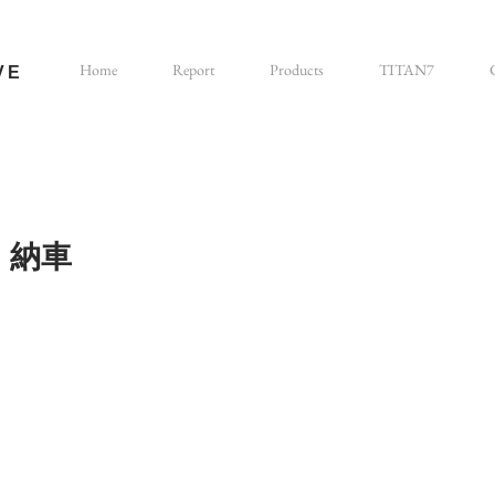
Home
Report
Products
TITAN7
VE
 納車