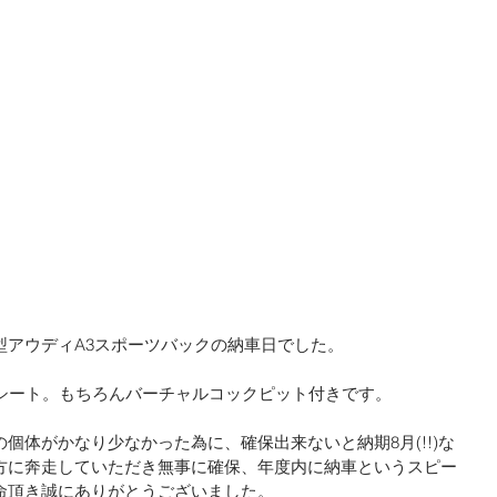
型アウディA3スポーツバックの納車日でした。
ーシート。もちろんバーチャルコックピット付きです。
個体がかなり少なかった為に、確保出来ないと納期8月(!!)な
方に奔走していただき無事に確保、年度内に納車というスピー
命頂き誠にありがとうございました。