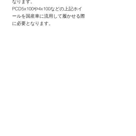
なります。
PCD5x100や4x100などの上記ホイ
ールを国産車に流用して履かせる際
に必要となります。
製造は国内一流メーカーのOEM品
で日本製
全長約27ミリ
19HEX/座面13R球面タイプ
M12x1.5（トヨタ、マツダ、ホン
ダ、ダイハツ、ミツビシ）
M12x1.25（ニッサン、スバル、ス
ズキ）
16個/20個
からご選択ください
表示価格は税込価格です