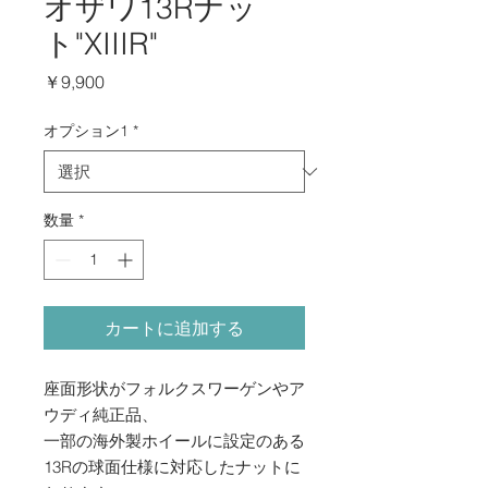
オザワ13Rナッ
ト"XIIIR"
価
￥9,900
格
オプション1
*
数量
*
カートに追加する
座面形状がフォルクスワーゲンやア
ウディ純正品、
一部の海外製ホイールに設定のある
13Rの球面仕様に対応したナットに