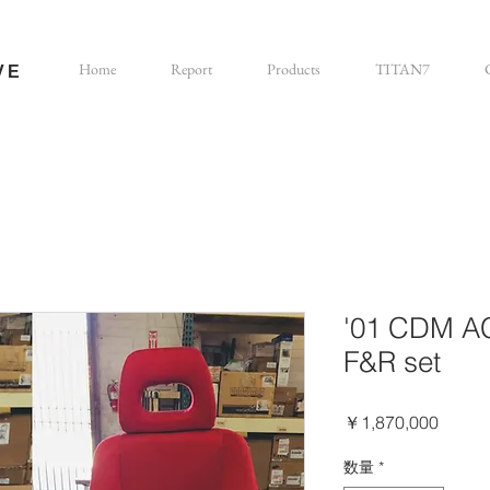
Home
Report
Products
TITAN7
VE
'01 CDM A
F&R set
価
￥1,870,000
格
数量
*