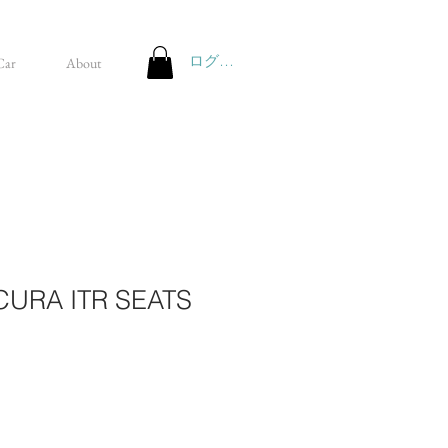
ログイン
Car
About
CURA ITR SEATS