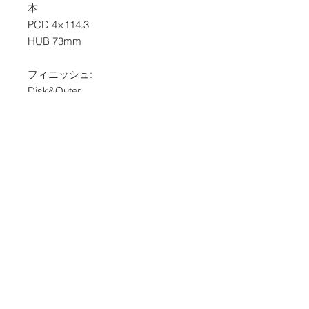
本
PCD 4×114.3
HUB 73mm
フィニッシュ:
Disk&Outer
Polished Mat Clear Coat
定価(4本税込価格)
ホイール 532400円
フィニッシュ 110000円
合計 642400円
コンディション: USED
添付画像をご覧ください。
詳しくはお問い合わせください。
※表示価格は税込価格です
WZ-017