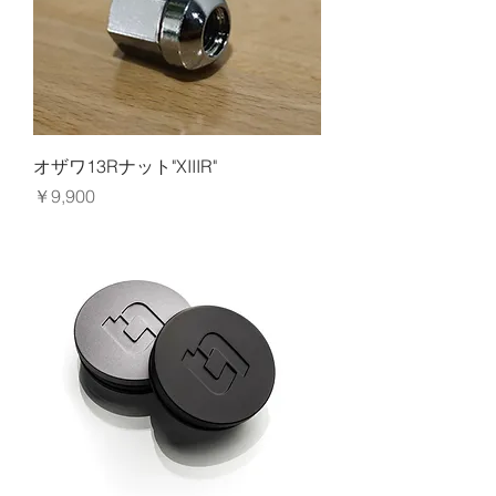
オザワ13Rナット"XIIIR"
価格
￥9,900