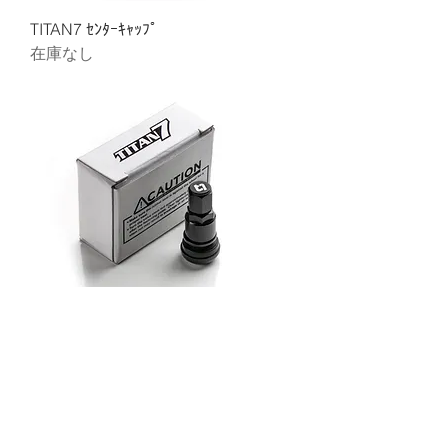
TITAN7 ｾﾝﾀｰｷｬｯﾌﾟ
在庫なし
TITAN7 エアバルブ
価格
￥2,420
New