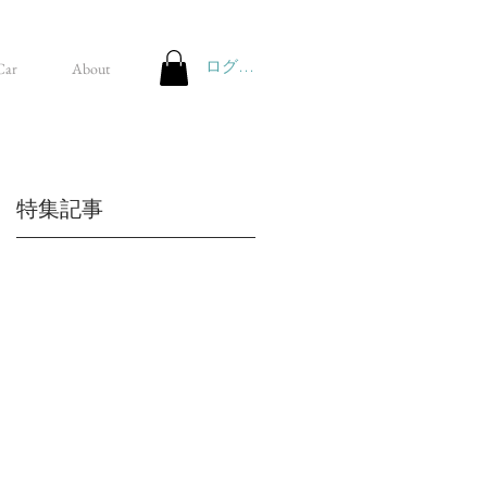
ログイン
Car
About
特集記事
た
多
。
上
様