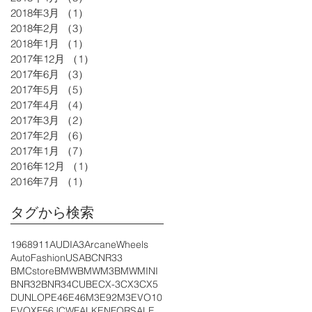
2018年3月
（1）
1件の記事
2018年2月
（3）
3件の記事
2018年1月
（1）
1件の記事
2017年12月
（1）
1件の記事
2017年6月
（3）
3件の記事
2017年5月
（5）
5件の記事
2017年4月
（4）
4件の記事
2017年3月
（2）
2件の記事
2017年2月
（6）
6件の記事
2017年1月
（7）
7件の記事
2016年12月
（1）
1件の記事
2016年7月
（1）
1件の記事
タグから検索
1968
911
AUDIA3
ArcaneWheels
AutoFashionUSA
BCNR33
BMCstore
BMW
BMWM3
BMWMINI
BNR32
BNR34
CUBE
CX-3
CX3
CX5
DUNLOP
E46
E46M3
E92M3
EVO10
EVOX
F56JCW
FALKEN
FORSALE