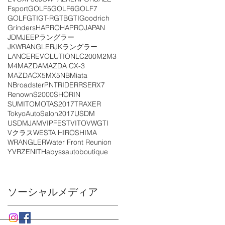
Fsport
GOLF5
GOLF6
GOLF7
GOLFGTI
GT-R
GTB
GTI
Goodrich
Grinders
HAPRO
HAPROJAPAN
JDM
JEEPラングラー
JKWRANGLER
JKラングラー
LANCEREVOLUTION
LC200
M2
M3
M4
MAZDA
MAZDA CX-3
MAZDACX5
MX5
NBMiata
NBroadster
PNT
RIDER
RSE
RX7
Renown
S2000
SHORIN
SUMITOMO
TAS2017
TRAXER
TokyoAutoSalon2017
USDM
USDMJAM
VIPFEST
VITO
VWGTI
Vクラス
WESTA HIROSHIMA
WRANGLER
Water Front Reunion
YVR
ZENITH
abyssautoboutique
ソーシャルメディア