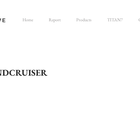
Home
Report
Products
TITAN7
VE
NDCRUISER