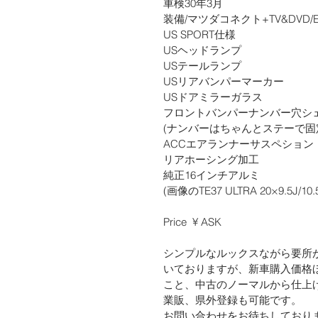
車検30年3月
装備/マツダコネクト+TV&DVD/E
US SPORT仕様
USヘッドランプ
USテールランプ
USリアバンパーマーカー
USドアミラーガラス
フロントバンパーナンバー穴シ
(ナンバーはちゃんとステーで固
ACCエアランナーサスペション
リアホーシング加工
純正16インチアルミ
(画像のTE37 ULTRA 20×9.5J/1
Price  ¥ ASK 
シンプルなルックスながら要所
いておりますが、新車購入価格
こと、中古のノーマルから仕上
業販、県外登録も可能です。
お問い合わせをお待ちしており