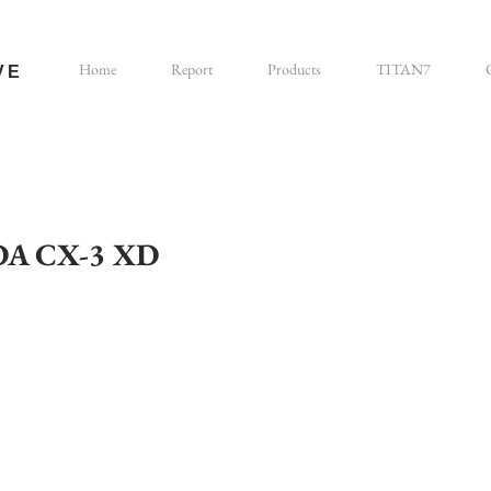
Home
Report
Products
TITAN7
VE
ZDA CX-3 XD